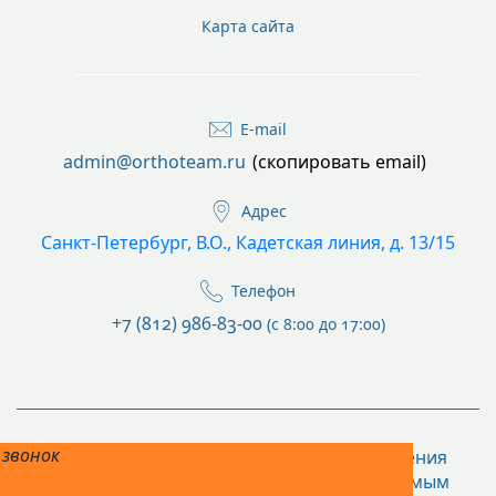
Карта сайта
E-mail
admin@orthoteam.ru
(скопировать email)
Адрес
Санкт-Петербург, В.О., Кадетская линия, д. 13/15
Телефон
+7 (812) 986-83-00
(с 8:00 до 17:00)
 звонок
Предупреждаем о необходимости получения
консультации у специалиста по оказываемым