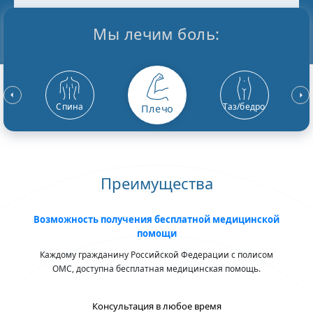
Мы лечим боль:
Спина
Таз/бедро
Плечо
Преимущества
Возможность получения бесплатной медицинской
помощи
Каждому гражданину Российской Федерации с полисом
ОМС, доступна бесплатная медицинская помощь.
Консультация в любое время
Уж