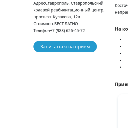
Адрес
Ставрополь, Ставропольский
Косточ
краевой реабилитационный центр,
непра
проспект Кулакова, 12в
Стоимость
БЕСПЛАТНО
На к
Телефон
+7 (988) 626-45-72
Записаться на прием
Прие