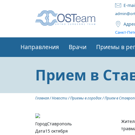
E-mai
admin@ort
Адре
Санкт-Пете
Направления
Врачи
Приемы в ре
Прием в Став
Главная
/
Новости
/
Приемы в городах
/
Прием в Ставроп
Жител
Город
Ставрополь
травм
Дата
15 октября