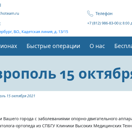
l
Телефон
hoteam.ru
+7 (812) 986-83-00
с
(с 8:00 
рбург, В.О., Кадетская линия, д. 13/15
гионах
Быстрые операции
О нас
Беспл
рополь 15 октябр
оль 15 октября 2021
и Вашего города с заболеваниями опорно-двигательного аппар
атолога-ортопеда из СПБГУ Клиники Высоких Медицинских Техно