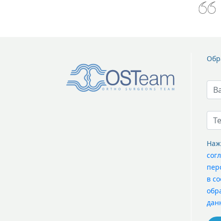
Обр
Наж
сог
пер
в с
обр
дан