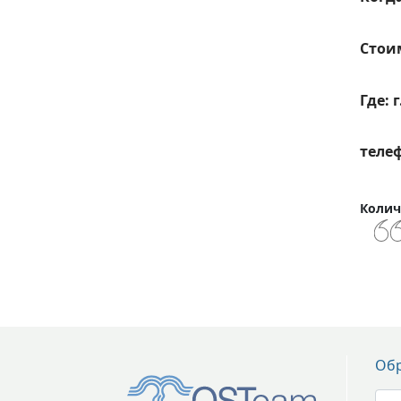
Стоим
Где: 
теле
⠀
Колич
Обр