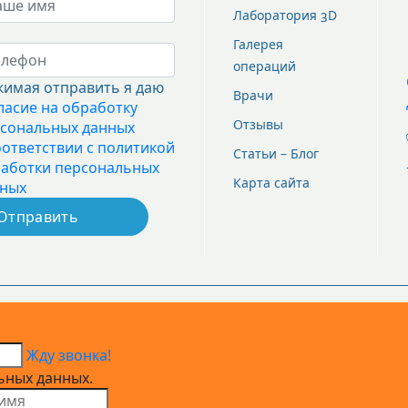
Лаборатория 3D
Галерея
операций
имая отправить я даю
Врачи
ласие на обработку
Отзывы
сональных данных
оответствии с политикой
Статьи – Блог
аботки персональных
Карта сайта
ных
ия консультации у специалиста по оказываемым услуг
Жду звонка!
ьных данных.