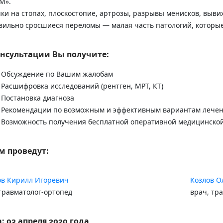
М».
ки на стопах, плоскостопие, артрозы, разрывы менисков, вывих
вильно сросшиеся переломы — малая часть патологий, которые 
онсультации Вы получите:
Обсуждение по Вашим жалобам
Расшифровка исследований (рентген, МРТ, КТ)
Постановка диагноза
Рекомендации по возможным и эффективным вариантам лече
Возможность получения бесплатной оперативной медицинской
м проведут:
ов Кирилл Игоревич
Козлов О
травматолог-ортопед
врач, тр
: 03 апреля 2020 года