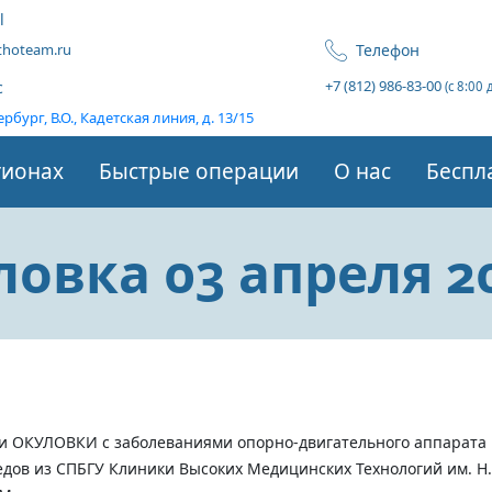
l
Телефон
hoteam.ru
+7 (812) 986-83-00
с
(с 8:00 
рбург, В.О., Кадетская линия, д. 13/15
гионах
Быстрые операции
О нас
Беспл
овка 03 апреля 2
и ОКУЛОВКИ с заболеваниями опорно-двигательного аппарата м
едов из СПБГУ Клиники Высоких Медицинских Технологий им.