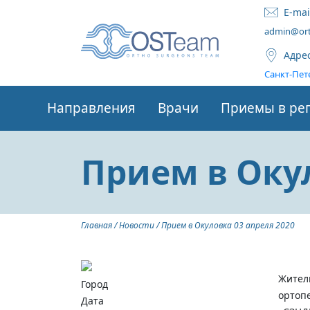
E-mai
admin@ort
Адре
Санкт-Пете
Направления
Врачи
Приемы в ре
Прием в Окул
Главная
/
Новости
/
Прием в Окуловка 03 апреля 2020
Жител
Город
ортоп
Дата