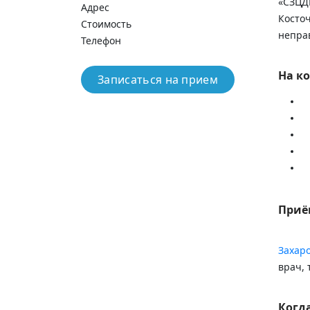
«СЗЦД
Адрес
Косточ
Стоимость
непра
Телефон
На к
Записаться на прием
Приё
Захар
врач, 
Когда